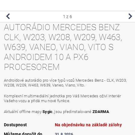
1
z 6
AUTORÁDIO MERCEDES BENZ
CLK, W203, W208, W209, W463,
W639, VANEO, VIANO, VITO S
ANDROIDEM 10 A PX6
PROCESOREM
Androidové autorádio pro více typů vozů Mercedes Benz - CLK, W203,
W208, W209, W463, W639, Vaneo, Viano, Vito.
Komplexní multimediální jednotka pro Váš Mercedes oživí interiér
Vašeho vozu a přidá mu nové funkce.
Aktuální offline mapy
Sygic
, jsou předinstalované
ZDARMA
.
Dostupnost
Na objednávku na základě zálohy
Můžeme doručit do
31.8.2026