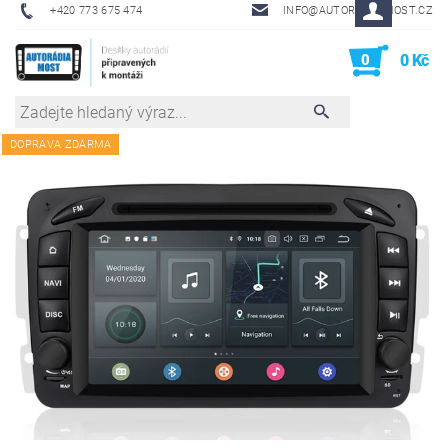
+420 773 675 474
INFO@AUTORADIA-MOST.CZ
0
0 Kč
DOPRAVA ZDARMA