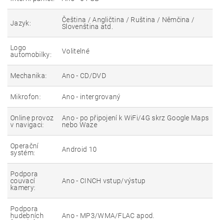
Čeština / Angličtina / Ruština / Němčina /
Jazyk:
Slovenština atd.
Logo
Volitelné
automobilky:
Mechanika:
Ano - CD/DVD
Mikrofon:
Ano - intergrovaný
Online provoz
Ano - po připojení k WiFi/4G skrz Google Maps
v navigaci:
nebo Waze
Operační
Android 10
systém:
Podpora
couvací
Ano - CINCH vstup/výstup
kamery:
Podpora
hudebních
Ano - MP3/WMA/FLAC apod.