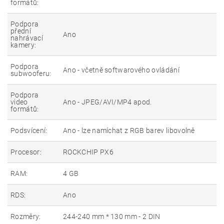
formátů:
Podpora
přední
Ano
nahrávací
kamery:
Podpora
Ano - včetně softwarového ovládání
subwooferu:
Podpora
video
Ano - JPEG/AVI/MP4 apod.
formátů:
Podsvícení:
Ano - lze namíchat z RGB barev libovolně
Procesor:
ROCKCHIP PX6
RAM:
4 GB
RDS:
Ano
Rozměry:
244-240 mm * 130 mm - 2 DIN