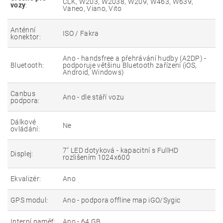
CLK, W203, W2038, W209, W463, W639,
vozy
:
Vaneo, Viano, Vito
Anténní
ISO / Fakra
konektor:
Ano - handsfree a přehrávání hudby (A2DP) -
Bluetooth:
podporuje většinu Bluetooth zařízení (iOS,
Android, Windows)
Canbus
Ano - dle stáří vozu
podpora:
Dálkové
Ne
ovládání:
7" LED dotyková - kapacitní s FullHD
Displej:
rozlišením 1024x600
Ekvalizér:
Ano
GPS modul:
Ano - podpora offline map iGO/Sygic
Interní paměť:
Ano - 64 GB