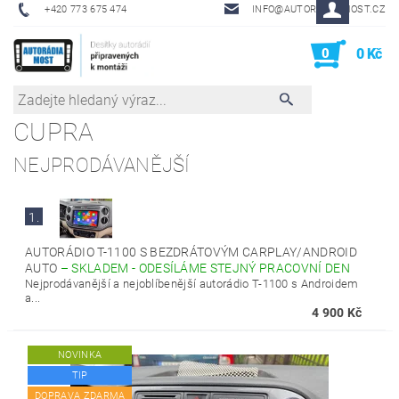
+420 773 675 474
INFO@AUTORADIA-MOST.CZ
0
0 Kč
CUPRA
NEJPRODÁVANĚJŠÍ
1.
AUTORÁDIO T-1100 S BEZDRÁTOVÝM CARPLAY/ANDROID
AUTO
–
SKLADEM - ODESÍLÁME STEJNÝ PRACOVNÍ DEN
Nejprodávanější a nejoblíbenější autorádio T-1100 s Androidem
a...
4 900 Kč
NOVINKA
TIP
DOPRAVA ZDARMA