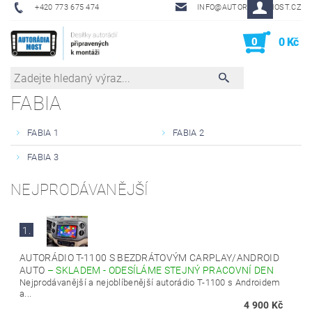
+420 773 675 474
INFO@AUTORADIA-MOST.CZ
0
0 Kč
FABIA
FABIA 1
FABIA 2
FABIA 3
NEJPRODÁVANĚJŠÍ
1.
AUTORÁDIO T-1100 S BEZDRÁTOVÝM CARPLAY/ANDROID
AUTO
–
SKLADEM - ODESÍLÁME STEJNÝ PRACOVNÍ DEN
Nejprodávanější a nejoblíbenější autorádio T-1100 s Androidem
a...
4 900 Kč