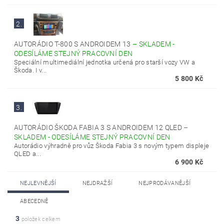
2.
AUTORÁDIO T-800 S ANDROIDEM 13
–
SKLADEM -
ODESÍLÁME STEJNÝ PRACOVNÍ DEN
Speciální multimediální jednotka určená pro starší vozy VW a
Škoda. I v...
5 800 Kč
3.
AUTORÁDIO ŠKODA FABIA 3 S ANDROIDEM 12 QLED
–
SKLADEM - ODESÍLÁME STEJNÝ PRACOVNÍ DEN
Autorádio výhradně pro vůz Škoda Fabia 3 s novým typem displeje
QLED a...
6 900 Kč
NEJLEVNĚJŠÍ
NEJDRAŽŠÍ
NEJPRODÁVANĚJŠÍ
ABECEDNĚ
3
položek celkem