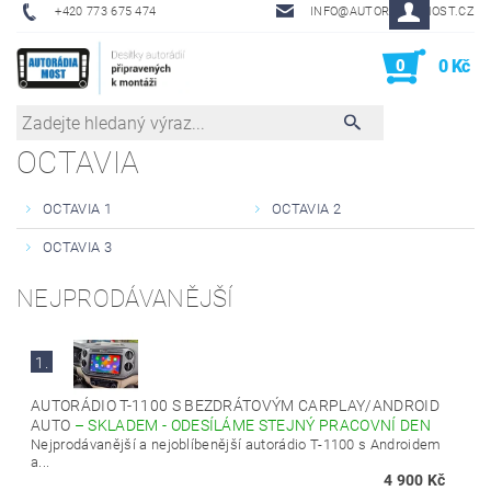
+420 773 675 474
INFO@AUTORADIA-MOST.CZ
0
0 Kč
OCTAVIA
OCTAVIA 1
OCTAVIA 2
OCTAVIA 3
NEJPRODÁVANĚJŠÍ
1.
AUTORÁDIO T-1100 S BEZDRÁTOVÝM CARPLAY/ANDROID
AUTO
–
SKLADEM - ODESÍLÁME STEJNÝ PRACOVNÍ DEN
Nejprodávanější a nejoblíbenější autorádio T-1100 s Androidem
a...
4 900 Kč