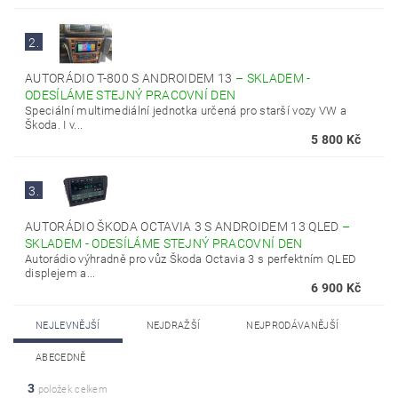
2.
AUTORÁDIO T-800 S ANDROIDEM 13
–
SKLADEM -
ODESÍLÁME STEJNÝ PRACOVNÍ DEN
Speciální multimediální jednotka určená pro starší vozy VW a
Škoda. I v...
5 800 Kč
3.
AUTORÁDIO ŠKODA OCTAVIA 3 S ANDROIDEM 13 QLED
–
SKLADEM - ODESÍLÁME STEJNÝ PRACOVNÍ DEN
Autorádio výhradně pro vůz Škoda Octavia 3 s perfektním QLED
displejem a...
6 900 Kč
NEJLEVNĚJŠÍ
NEJDRAŽŠÍ
NEJPRODÁVANĚJŠÍ
ABECEDNĚ
3
položek celkem