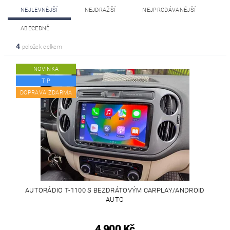
NEJLEVNĚJŠÍ
NEJDRAŽŠÍ
NEJPRODÁVANĚJŠÍ
ABECEDNĚ
4
položek celkem
NOVINKA
TIP
DOPRAVA ZDARMA
AUTORÁDIO T-1100 S BEZDRÁTOVÝM CARPLAY/ANDROID
AUTO
4 900 Kč