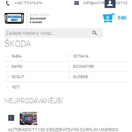
+420 773 675 474
INFO@AUTORADIA-MOST.CZ
0
0 Kč
ŠKODA
FABIA
OCTAVIA
RAPID
ROOMSTER
SCOUT
SUPERB
YETI
NEJPRODÁVANĚJŠÍ
1.
AUTORÁDIO T-1100 S BEZDRÁTOVÝM CARPLAY/ANDROID