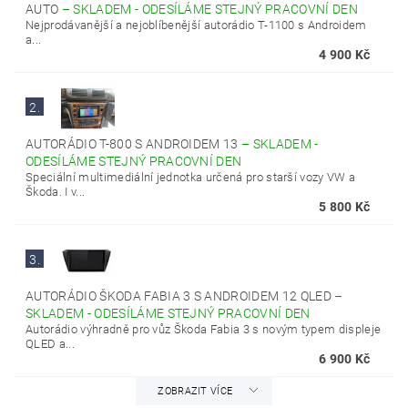
AUTO
–
SKLADEM - ODESÍLÁME STEJNÝ PRACOVNÍ DEN
Nejprodávanější a nejoblíbenější autorádio T-1100 s Androidem
a...
4 900 Kč
2.
AUTORÁDIO T-800 S ANDROIDEM 13
–
SKLADEM -
ODESÍLÁME STEJNÝ PRACOVNÍ DEN
Speciální multimediální jednotka určená pro starší vozy VW a
Škoda. I v...
5 800 Kč
3.
AUTORÁDIO ŠKODA FABIA 3 S ANDROIDEM 12 QLED
–
SKLADEM - ODESÍLÁME STEJNÝ PRACOVNÍ DEN
Autorádio výhradně pro vůz Škoda Fabia 3 s novým typem displeje
QLED a...
6 900 Kč
ZOBRAZIT VÍCE