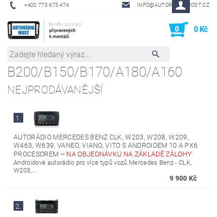
+420 773 675 474
INFO@AUTORADIA-MOST.CZ
0
0 Kč
B200/B150/B170/A180/A160
NEJPRODÁVANĚJŠÍ
1.
AUTORÁDIO MERCEDES BENZ CLK, W203, W208, W209,
W463, W639, VANEO, VIANO, VITO S ANDROIDEM 10 A PX6
PROCESOREM
–
NA OBJEDNÁVKU NA ZÁKLADĚ ZÁLOHY
Androidové autorádio pro více typů vozů Mercedes Benz - CLK,
W203,...
9 900 Kč
2.