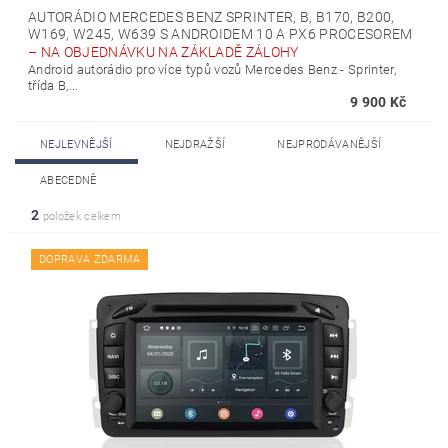
AUTORÁDIO MERCEDES BENZ SPRINTER, B, B170, B200,
W169, W245, W639 S ANDROIDEM 10 A PX6 PROCESOREM
–
NA OBJEDNÁVKU NA ZÁKLADĚ ZÁLOHY
Android autorádio pro více typů vozů Mercedes Benz - Sprinter,
třída B,...
9 900 Kč
NEJLEVNĚJŠÍ
NEJDRAŽŠÍ
NEJPRODÁVANĚJŠÍ
ABECEDNĚ
2
položek celkem
DOPRAVA ZDARMA