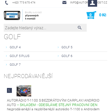
+420 773 675 474
INFO@AUTORADIA-MOST.CZ
0
0 Kč
GOLF
GOLF 4
GOLF 5
GOLF 5 PLUS
GOLF 6
GOLF 7
NEJPRODÁVANĚJŠÍ
1.
AUTORÁDIO T-1100 S BEZDRÁTOVÝM CARPLAY/ANDROID
AUTO
–
SKLADEM - ODESÍLÁME STEJNÝ PRACOVNÍ DEN
Nejprodávanější a nejoblíbenější autorádio T-1100 s Androidem