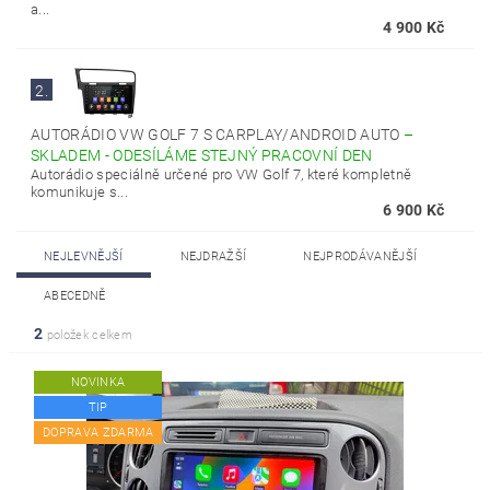
a...
4 900 Kč
2.
AUTORÁDIO VW GOLF 7 S CARPLAY/ANDROID AUTO
–
SKLADEM - ODESÍLÁME STEJNÝ PRACOVNÍ DEN
Autorádio speciálně určené pro VW Golf 7, které kompletně
komunikuje s...
6 900 Kč
NEJLEVNĚJŠÍ
NEJDRAŽŠÍ
NEJPRODÁVANĚJŠÍ
ABECEDNĚ
2
položek celkem
NOVINKA
TIP
DOPRAVA ZDARMA