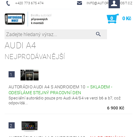
+420 773 675 474
INFO@AUTORADIA-MOST.CZ
0
0 Kč
AUDI A4
NEJPRODÁVANĚJŠÍ
1.
AUTORÁDIO AUDI A4 S ANDROIDEM 10
–
SKLADEM -
ODESÍLÁME STEJNÝ PRACOVNÍ DEN
Speciální autorádio pouze pro Audi A4/S4 ve verzi b6 a b7, což
odpovídá...
6 900 Kč
2.