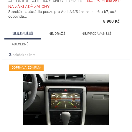
AUTORÁDIO AUDI A4 S ANDROIDEM 10
–
NA OBJEDNÁVKU
NA ZÁKLADĚ ZÁLOHY
Speciální autorádio pouze pro Audi A4/S4 ve verzi b6 a b7, což
odpovídá...
8 900 Kč
NEJLEVNĚJŠÍ
NEJDRAŽŠÍ
NEJPRODÁVANĚJŠÍ
ABECEDNĚ
2
položek celkem
DOPRAVA ZDARMA