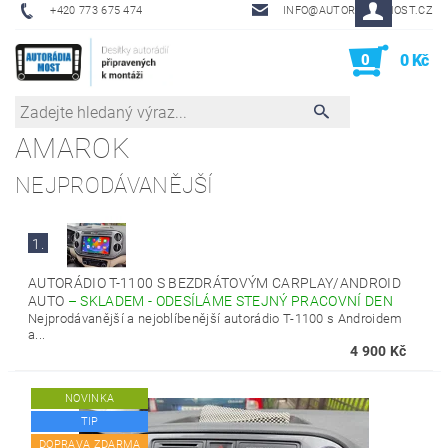
+420 773 675 474
INFO@AUTORADIA-MOST.CZ
0
0 Kč
AMAROK
NEJPRODÁVANĚJŠÍ
1.
AUTORÁDIO T-1100 S BEZDRÁTOVÝM CARPLAY/ANDROID
AUTO
–
SKLADEM - ODESÍLÁME STEJNÝ PRACOVNÍ DEN
Nejprodávanější a nejoblíbenější autorádio T-1100 s Androidem
a...
4 900 Kč
NOVINKA
TIP
DOPRAVA ZDARMA